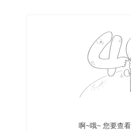
啊~哦~ 您要查