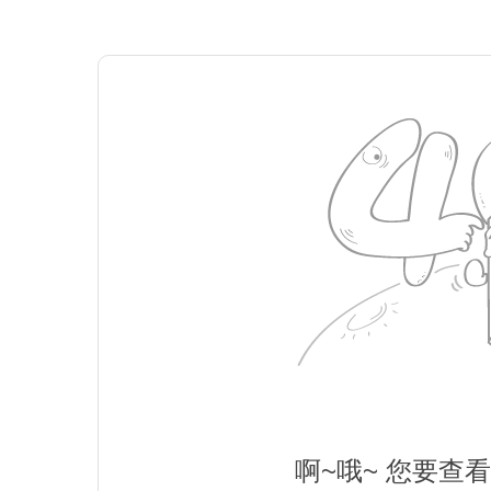
啊~哦~ 您要查